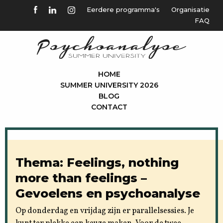
Eerdere programma's
Organisatie
FAQ
HOME
SUMMER UNIVERSITY 2026
BLOG
CONTACT
Thema: Feelings, nothing
more than feelings –
Gevoelens en psychoanalyse
Op donderdag en vrijdag zijn er parallelsessies. Je