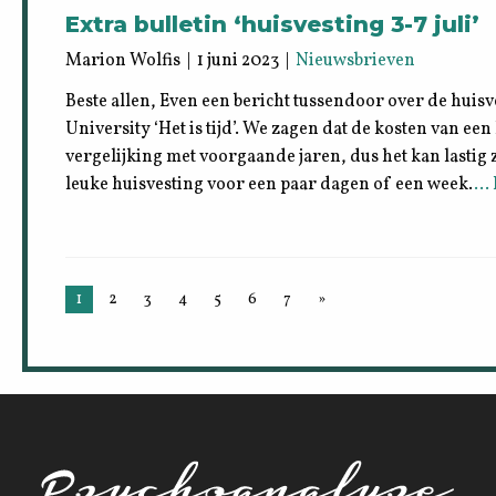
Extra bulletin ‘huisvesting 3-7 juli’
Marion Wolfis | 1 juni 2023 |
Nieuwsbrieven
Beste allen, Even een bericht tussendoor over de hui
University ‘Het is tijd’. We zagen dat de kosten van ee
vergelijking met voorgaande jaren, dus het kan lastig 
leuke huisvesting voor een paar dagen of een week.
… 
1
2
3
4
5
6
7
»