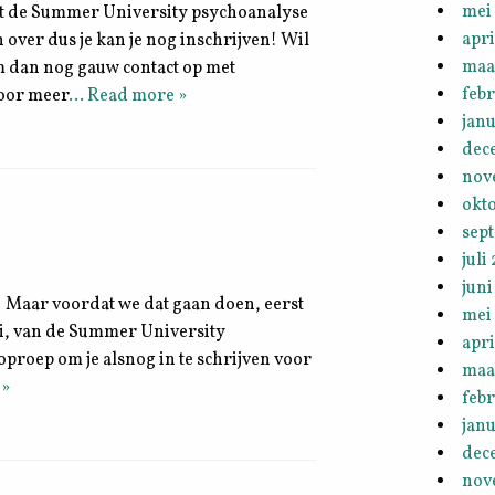
mei
 met de Summer University psychoanalyse
apri
n over dus je kan je nog inschrijven! Wil
maa
em dan nog gauw contact op met
febr
voor meer
… Read more »
janu
dec
nov
okt
sep
juli
juni
! Maar voordat we dat gaan doen, eerst
mei
uli, van de Summer University
apri
oproep om je alsnog in te schrijven voor
maa
 »
febr
janu
dec
nov