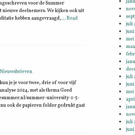
janu
n ingeschreven voor de Summer
nov
et nieuwe deelnemers. We kijken ook uit
sep
editatie hebben aangevraagd,
… Read
juli
juni
mei
maa
feb
janu
dec
Nieuwsbrieven
juli
un je je voor twee, drie of voor vijf
juni
analyse 2024, met als thema Goed
mei
sesummer.nl/summer-university-1-5-
apri
t nu ook de papieren folder gedrukt gaat
janu
nov
juli
juni