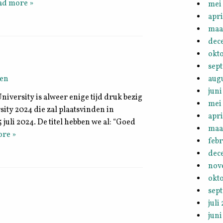
ad more »
mei
apri
maa
dec
okt
sep
ven
aug
juni
iversity is alweer enige tijd druk bezig
mei
ty 2024 die zal plaatsvinden in
apri
 juli 2024. De titel hebben we al: “Goed
maa
re »
febr
dec
nov
okt
sep
juli
juni