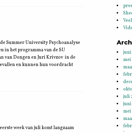
pres
She
Vee
Vid
Arch
or de Summer University Psychoanalyse
ingen in het programma van de SU
juni
an van Dongen en Juri Krivzov in de
mei
evallen en kunnen hun voordracht
maa
feb
dec
okt
juli
juni
mei
maa
febr
 eerste week van juli komt langzaam