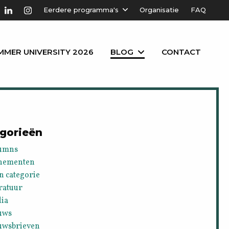
Eerdere programma's
Organisatie
FAQ
MMER UNIVERSITY 2026
BLOG
CONTACT
gorieën
umns
nementen
n categorie
ratuur
ia
uws
uwsbrieven