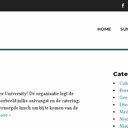
HOME
SU
Cate
Col
Eve
r University! De organisatie legt de
Gee
orbeeld jullie ontvangst en de catering.
Lite
verzorgde lunch om bij te komen van de
Med
ore »
Nie
Nie