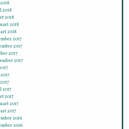
 2018
l 2018
rt 2018
uari 2018
ari 2018
ember 2017
ember 2017
ober 2017
tember 2017
 2017
 2017
 2017
l 2017
rt 2017
uari 2017
ari 2017
ember 2016
ember 2016