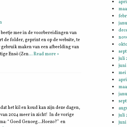
apri
maa
febr
n
janu
dec
n beetje mee in de voorbereidingen van
nov
de folder, geprint en op de website, te
okt
r gebruik maken van een afbeelding van
sep
tige Ensõ (Zen
… Read more »
juli
juni
mei
apri
maa
janu
sep
 dat het kil en koud kan zijn deze dagen,
aug
van 2024 meer in zicht! In de vorige
juli
hema: “ Goed Genoeg…Hoezo?” en
juni