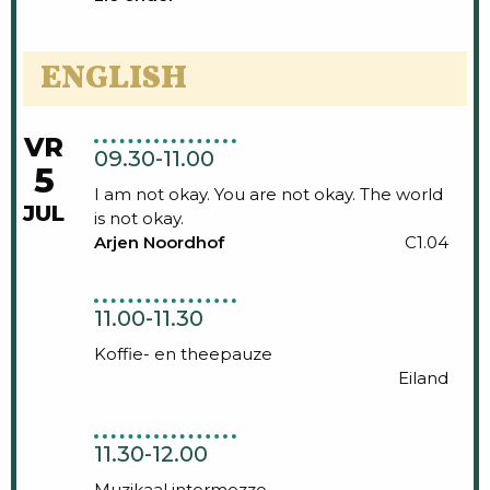
ENGLISH
VR
09.30-11.00
5
I am not okay. You are not okay. The world
JUL
is not okay.
Arjen Noordhof
C1.04
11.00-11.30
Koffie- en theepauze
Eiland
11.30-12.00
Muzikaal intermezzo