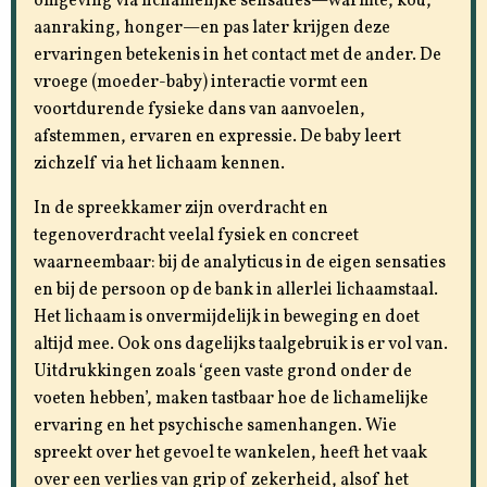
omgeving via lichamelijke sensaties—warmte, kou,
aanraking, honger—en pas later krijgen deze
ervaringen betekenis in het contact met de ander. De
vroege (moeder-baby) interactie vormt een
voortdurende fysieke dans van aanvoelen,
afstemmen, ervaren en expressie. De baby leert
zichzelf via het lichaam kennen.
In de spreekkamer zijn overdracht en
tegenoverdracht veelal fysiek en concreet
waarneembaar: bij de analyticus in de eigen sensaties
en bij de persoon op de bank in allerlei lichaamstaal.
Het lichaam is onvermijdelijk in beweging en doet
altijd mee. Ook ons dagelijks taalgebruik is er vol van.
Uitdrukkingen zoals ‘geen vaste grond onder de
voeten hebben’, maken tastbaar hoe de lichamelijke
ervaring en het psychische samenhangen. Wie
spreekt over het gevoel te wankelen, heeft het vaak
over een verlies van grip of zekerheid, alsof het