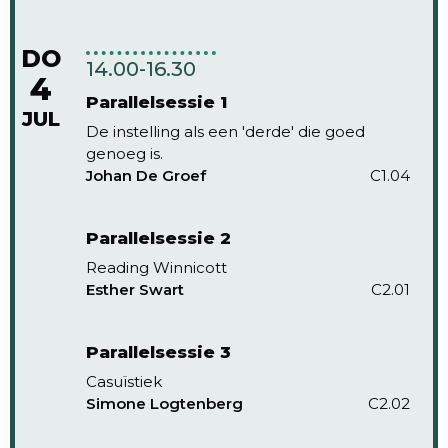
DO
14.00-16.30
4
Parallelsessie 1
JUL
De instelling als een 'derde' die goed
genoeg is.
Johan De Groef
C1.04
Parallelsessie 2
Reading Winnicott
Esther Swart
C2.01
Parallelsessie 3
Casuïstiek
Simone Logtenberg
C2.02