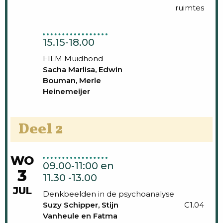
ruimtes
15.15-18.00
FILM Muidhond
Sacha Marlisa, Edwin
Bouman, Merle
Heinemeijer
Deel 2
WO
09.00-11:00 en
3
11.30 -13.00
JUL
Denkbeelden in de psychoanalyse
Suzy Schipper, Stijn
C1.04
Vanheule en Fatma