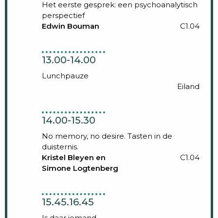
Het eerste gesprek: een psychoanalytisch
perspectief
Edwin Bouman
C1.04
13.00-14.00
Lunchpauze
Eiland
14.00-15.30
No memory, no desire. Tasten in de
duisternis.
Kristel Bleyen en
C1.04
Simone Logtenberg
15.45.16.45
Is daar iemand