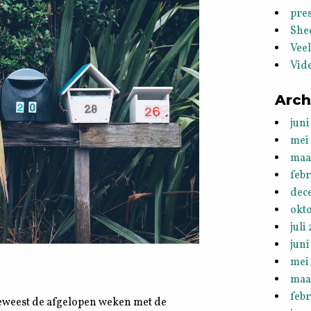
pres
She
Vee
Vid
Arch
juni
mei
maa
feb
dec
okt
juli
juni
mei
maa
febr
geweest de afgelopen weken met de