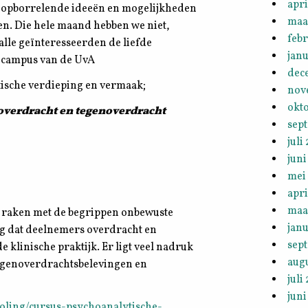
apri
 opborrelende ideeën en mogelijkheden
maa
en. Die hele maand hebben we niet,
febr
 alle geïnteresseerden de liefde
janu
ndcampus van de UvA
dec
lytische verdieping en vermaak;
nov
okt
 overdracht en tegenoverdracht
sep
juli
juni
mei
apri
maa
te raken met de begrippen onbewuste
janu
g dat deelnemers overdracht en
sep
klinische praktijk. Er ligt veel nadruk
aug
tegenoverdrachtsbelevingen en
juli
juni
holing/cursus-psychoanalytische-