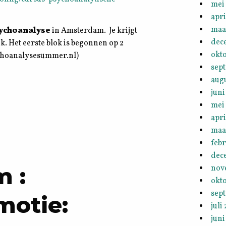
mei
apri
maa
sychoanalyse
in Amsterdam. Je krijgt
dec
k. Het eerste blok is begonnen op 2
okt
ychoanalysesummer.nl)
sep
aug
juni
mei
apri
maa
febr
dec
 :
nov
okt
sep
motie:
juli
juni