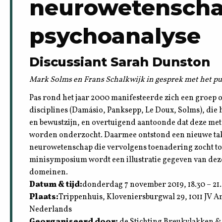
neurowetenscha
psychoanalyse
Discussiant Sarah Dunston
Mark Solms en Frans Schalkwijk in gesprek met het pu
Pas rond het jaar 2000 manifesteerde zich een groep 
disciplines (Damásio, Panksepp, Le Doux, Solms), die 
en bewustzijn, en overtuigend aantoonde dat deze m
worden onderzocht. Daarmee ontstond een nieuwe tak 
neurowetenschap die vervolgens toenadering zocht tot
minisymposium wordt een illustratie gegeven van deze
domeinen.
Datum & tijd:
donderdag 7 november 2019, 18.30 – 21
Plaats:
Trippenhuis, Kloveniersburgwal 29, 1011 JV 
Nederlands
Georganiseerd door:
de Stichting Breukvlakken &