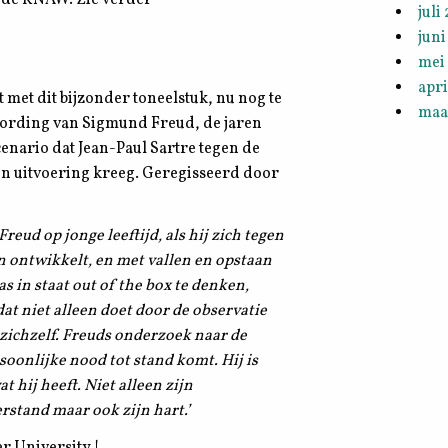
juli
juni
mei
apri
 met dit bijzonder toneelstuk, nu nog te
maa
ording van Sigmund Freud, de jaren
enario dat Jean-Paul Sartre tegen de
een uitvoering kreeg. Geregisseerd door
reud op jonge leeftijd, als hij zich tegen
n ontwikkelt, en met vallen en opstaan
 in staat out of the box te denken,
 dat niet alleen doet door de observatie
 zichzelf. Freuds onderzoek naar de
oonlijke nood tot stand komt. Hij is
 hij heeft. Niet alleen zijn
erstand maar ook zijn hart.’
r University !