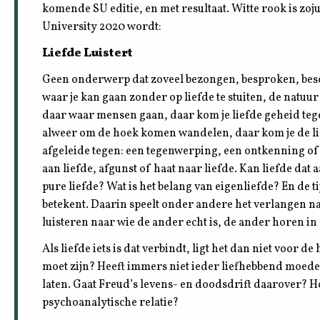
komende SU editie, en met resultaat. Witte rook is zoj
University 2020 wordt:
Liefde Luistert
Geen onderwerp dat zoveel bezongen, besproken, beschr
waar je kan gaan zonder op liefde te stuiten, de natuu
daar waar mensen gaan, daar kom je liefde geheid tege
alweer om de hoek komen wandelen, daar kom je de l
afgeleide tegen: een tegenwerping, een ontkenning of
aan liefde, afgunst of haat naar liefde. Kan liefde dat aa
pure liefde? Wat is het belang van eigenliefde? En de ti
betekent. Daarin speelt onder andere het verlangen na
luisteren naar wie de ander echt is, de ander horen in 
Als liefde iets is dat verbindt, ligt het dan niet voor
moet zijn? Heeft immers niet ieder liefhebbend moede
laten. Gaat Freud’s levens- en doodsdrift daarover? H
psychoanalytische relatie?