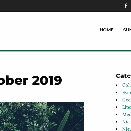
HOME
SU
ober 2019
Cate
Col
Eve
Gee
Lite
Med
Nie
Nie