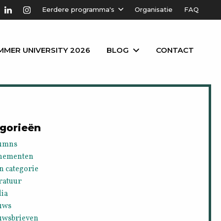
Eerdere programma's
Organisatie
FAQ
MMER UNIVERSITY 2026
BLOG
CONTACT
gorieën
umns
nementen
n categorie
ratuur
ia
uws
uwsbrieven