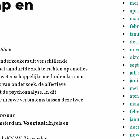
p en
mei
apri
maa
febr
janu
dec
bliek
nov
okt
onderzoekers uit verschillende
sep
het aandurfde zich te richten op emoties
juli
et wetenschappelijke methoden kunnen
juni
van onderzoek: de affectieve
mei
 de psychoanalyse. In dit
apri
 nieuwe verbintenis tussen deze twee
maa
febr
.00 uur
janu
Amsterdam.
Voertaal:
Engels en
dec
nov
 de KNAW. Zie verder