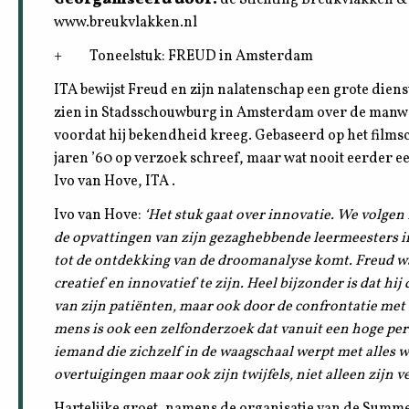
www.breukvlakken.nl
+ Toneelstuk: FREUD in Amsterdam
ITA bewijst Freud en zijn nalatenschap een grote dienst
zien in Stadsschouwburg in Amsterdam over de manw
voordat hij bekendheid kreeg. Gebaseerd op het filmsc
jaren ’60 op verzoek schreef, maar wat nooit eerder 
Ivo van Hove, ITA .
Ivo van Hove:
‘Het stuk gaat over innovatie. We volgen F
de opvattingen van zijn gezaghebbende leermeesters i
tot de ontdekking van de droomanalyse komt. Freud was
creatief en innovatief te zijn. Heel bijzonder is dat hij
van zijn patiënten, maar ook door de confrontatie met
mens is ook een zelfonderzoek dat vanuit een hoge pers
iemand die zichzelf in de waagschaal werpt met alles wat
overtuigingen maar ook zijn twijfels, niet alleen zijn v
Hartelijke groet, namens de organisatie van de Summe