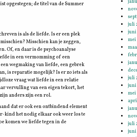
janu
uist opgestegen; de titel van de Summer
nov
sep
juli
juni
even is als de liefde. Is er een plek
mei
r misschien? Misschien kan je zeggen,
maa
n. Of, en daar is de psychoanalyse
feb
iefde in een vermomming of een
janu
 een wegmaking van liefde, een gebrek
dec
n, is reparatie mogelijk? Is er zo iets als
juli
jdloze vraag wat liefde in een relatie
juni
ar vervulling van een eigen tekort, het
mei
zijn anders zijn een rol.
apri
 de hand dat er ook een ontbindend element
janu
r-kind het nodig elkaar ook weer los te
nov
oe komen we liefde tegen in de
juli
juni