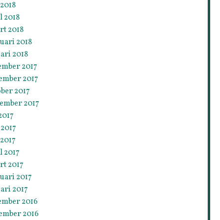
 2018
l 2018
rt 2018
uari 2018
ari 2018
ember 2017
ember 2017
ober 2017
tember 2017
 2017
 2017
 2017
l 2017
rt 2017
uari 2017
ari 2017
ember 2016
ember 2016