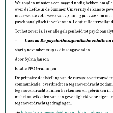
We zouden minstens een maand nodig hebben om alle
over de liefde in de Summer University de kans te gev
maar wel de volle week van 29 juni- 3 juli 2020 om met
psychoanalytisch te verkennen. Locatie: Roeterseila
Tot het zover is, is er alle gelegenheid tot psychoana
+ Cursus
De psychotherapeutische relatie en
start 5 november 2019 12 dinsdagavonden
door Sylvia Janson
locatie PPO Groningen
De primaire doelstelling van de cursus is vertrouwd 
communicatie, overdracht en tegenoverdracht zodani
tegenoverdracht kunnen herkennen en gebruiken in de 
op het ontwikkelen van een gevoeligheid voor eigen 
tegenoverdrachtsgedragingen.
zie
https://www.ppo-opleidingen.nl/bijscholing-nasc