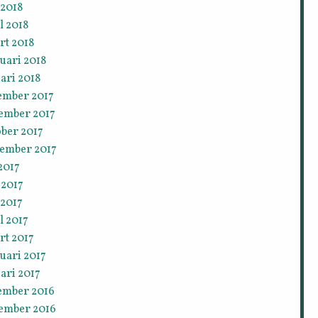
 2018
l 2018
rt 2018
uari 2018
ari 2018
ember 2017
ember 2017
ober 2017
tember 2017
 2017
 2017
 2017
l 2017
rt 2017
uari 2017
ari 2017
ember 2016
ember 2016