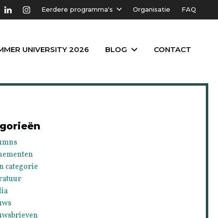
Eerdere programma's
Organisatie
FAQ
MMER UNIVERSITY 2026
BLOG
CONTACT
gorieën
umns
nementen
n categorie
ratuur
ia
uws
uwsbrieven