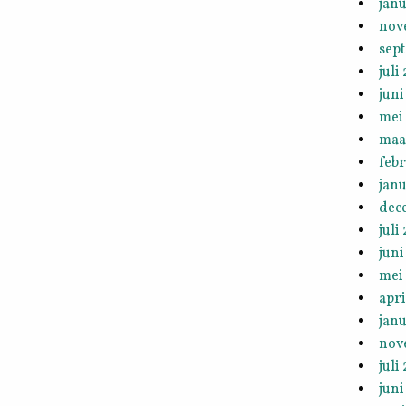
janu
nov
sep
juli
juni
mei
maa
feb
janu
dec
juli
juni
mei
apri
janu
nov
juli
juni