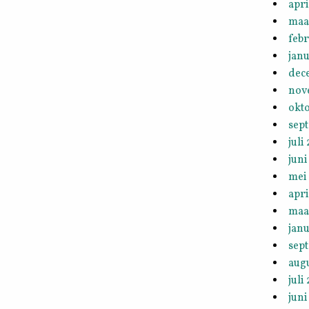
apri
maa
febr
janu
dec
nov
okt
sep
juli
juni
mei
apri
maa
janu
sep
aug
juli
juni