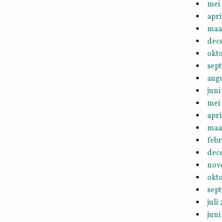
mei
apri
maa
dec
okt
sep
aug
juni
mei
apri
maa
febr
dec
nov
okt
sep
juli
juni