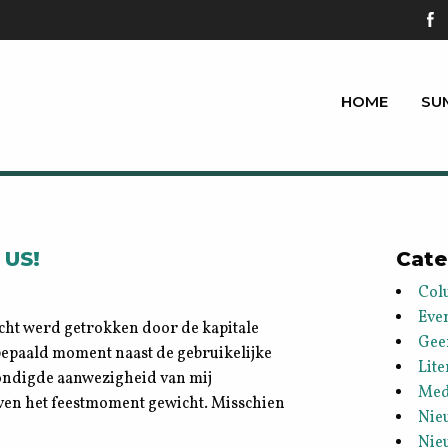
HOME
SU
 US!
Cate
Col
Eve
ht werd getrokken door de kapitale
Gee
bepaald moment naast de gebruikelijke
Lite
ondigde aanwezigheid van mij
Med
ven het feestmoment gewicht. Misschien
Nie
Nie