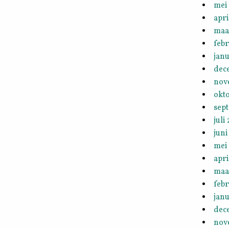
mei
apri
maa
febr
janu
dec
nov
okt
sep
juli
juni
mei
apri
maa
febr
janu
dec
nov