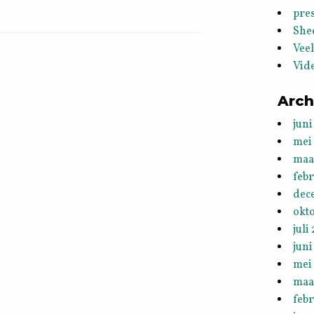
pres
She
Vee
Vid
Arch
juni
mei
maa
feb
dec
okt
juli
juni
mei
maa
febr