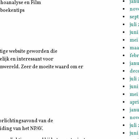
janu
choanalyse en Film
nov
 boekentips
sep
juli
juni
mei
maa
htige website geworden die
feb
elijk en interessant voor
janu
enwereld. Zeer de moeite waard om er
dec
juli
juni
mei
apri
janu
nov
orlichtingsavond van de
juli
iding van het NPAV.
juni