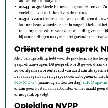
adolescenten analyticus
20.45 -21.30
Merle Heinemeijer, voorzitter van Cur
vertellen over de inhoud van de cursus.
21.30 -22.00
Gesprek met twee kandidaten die uw v
kunnen beantwoorden en er is mogelijkheid tot het
toelatingsprocedure voor deze opleiding vraagt ti
bij aanmeldingen na 15 mei niet garanderen deze v
Oriënterend gesprek 
Als u belangstelling hebt voor de psychoanalytische o
gesprek aanvragen. Dit gesprek wordt gevoerd aan de 
zowel algemeen oriënterend van aard zijn als specifiek
het aanvragen van een gesprek contact opnemen met het
020-6737389
(maandag en donderdag).
info@npav.nl
er zijn geen kosten aan verbonden en het maakt geen d
er mogelijk op volgt.
Opleiding NVPP