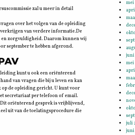
mei
suscommissie zal u meer in detail
apri
maa
ragen over het volgen van de opleiding
dec
 verkrijgen van verdere informatie.De
okt
jd en zorgvuldigheid. Daarom kunnen wij
sep
oor september te hebben afgerond.
aug
juni
NPAV
mei
apri
pleiding kunt u ook een oriënterend
maa
hand van vragen die bij u leven en kan
febr
 op de opleiding gericht. U kunt voor
dec
 secretariaat per telefoon of email.
nov
Dit oriënterend gesprek is vrijblijvend,
okt
eel uit van de toelatingsprocedure die
sep
juli
juni