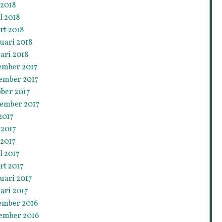
 2018
l 2018
rt 2018
uari 2018
ari 2018
ember 2017
ember 2017
ober 2017
tember 2017
 2017
 2017
 2017
l 2017
rt 2017
uari 2017
ari 2017
ember 2016
ember 2016