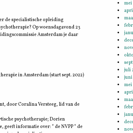
mei
apri
maa
er de specialistische opleiding
febr
psychotherapie? Op woensdagavond 23
janu
leidingscommissie Amsterdam je daar
dec
nov
okt
sep
juli
rapie in Amsterdam (start sept. 2022)
juni
mei
apri
maa
nt, door Coralina Versteeg, lid van de
febr
janu
ytische psychotherapie; Dorien
dec
, geeft informatie over: * de NVPP * de
nov