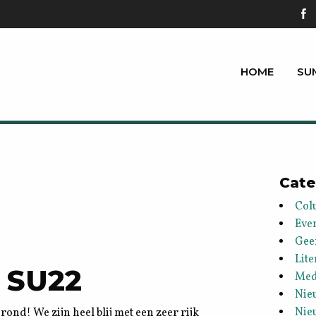
HOME
SU
Cate
Col
Eve
Gee
Lite
 SU22
Med
Nie
Nie
ond! We zijn heel blij met een zeer rijk