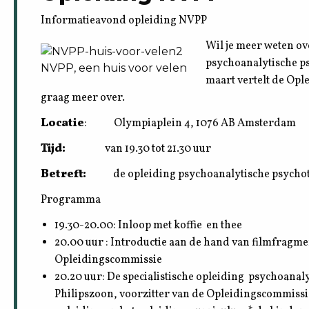
Informatieavond opleiding NVPP
Wil je meer weten ov
psychoanalytische 
NVPP, een huis voor velen
maart vertelt de Op
graag meer over.
Locatie
: Olympiaplein 4, 1076 AB Amsterdam
Tijd:
van 19.30 tot 21.30 uur
Betreft:
de opleiding psychoanalytische psychothe
Programma
19.30-20.00: Inloop met koffie en thee
20.00 uur : Introductie aan de hand van filmfragme
Opleidingscommissie
20.20 uur: De specialistische opleiding psychoanal
Philipszoon, voorzitter van de Opleidingscommissie