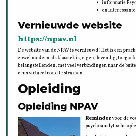
informatie Psy
en interessante
Vernieuwde website
https://npav.nl
De website van de NPAV is vernieuwd! Het is een prac
zowel modern als klassiek is, eigen, levendig, toegank
belangstellenden, met veel verbindingen naar de buit
eens virtueel rond te struinen.
Opleiding
Opleiding NPAV
Reminder
voor de vo
psychoanalytische ople