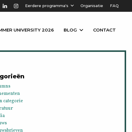
Eerdere programma's
Organisatie
FAQ
MMER UNIVERSITY 2026
BLOG
CONTACT
gorieën
umns
nementen
n categorie
ratuur
ia
uws
uwsbrieven