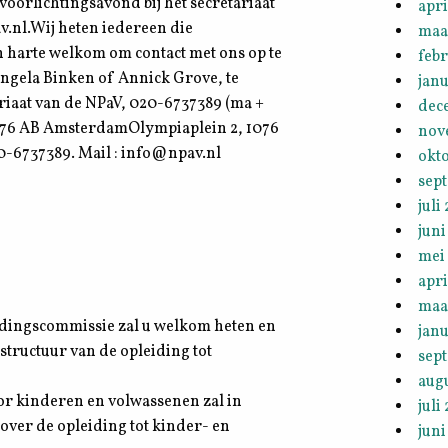
voorlichtingsavond bij het secretariaat
apri
.nl.Wij heten iedereen die
maa
n harte welkom om contact met ons op te
febr
ngela Binken of Annick Grove, te
janu
ariaat van de NPaV, 020-6737389 (ma +
dec
1076 AB AmsterdamOlympiaplein 2, 1076
nov
0-6737389. Mail : info@npav.nl
okt
sep
juli
juni
mei
apri
maa
eidingscommissie zal u welkom heten en
janu
structuur van de opleiding tot
sep
aug
or kinderen en volwassenen zal in
juli
 over de opleiding tot kinder- en
juni