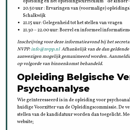
opleiding en het opleidingscurriculum * de kinder- 
20.50 uur : Ervaringen van (voormalige) opleiding
Schalkwijk
21.15 uur: Gelegenheid tot het stellen van vragen
21.30 – 22.00 uur: Borrel en informeel informatie
Inschrijving voor deze informatieavond bij het secreta
NVPP:
info@nvpp.nl
Afhankelijk van de dan geldende
aanwezigen mogelijk gemaximeerd worden. Aanmeldi
op volgorde van binnenkomst behandeld.
Opleiding Belgische Ve
Psychoanalyse
Wie geïnteresseerd is in de opleiding voor psychoana
huidige Voorzitter van de Opleidingscommissie. De ve
stellen van de kandidatuur worden dan toegelicht. Mee
website;