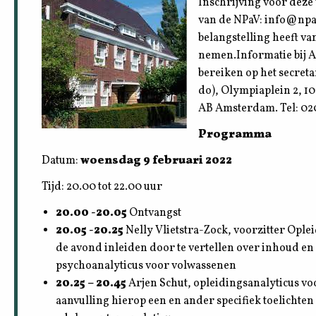
Inschrijving voor deze 
van de NPaV: info@npav
belangstelling heeft va
nemen.Informatie bij A
bereiken op het secret
do), Olympiaplein 2, 
AB Amsterdam. Tel: 02
Programma
Datum:
woensdag 9 februari 2022
Tijd: 20.00 tot 22.00 uur
20.00 -20.05
Ontvangst
20.05 -20.25
Nelly Vlietstra-Zock, voorzitter Opl
de avond inleiden door te vertellen over inhoud en 
psychoanalyticus voor volwassenen
20.25 – 20.45
Arjen Schut, opleidingsanalyticus vo
aanvulling hierop een en ander specifiek toelichten