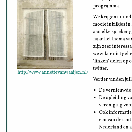
programma.
We krijgen uitnod
mooie inkijkjes in
aan elke spreker g
naar het thema va
zijn zeer interess
we zeker niet geh
‘linken’ delen op 
twitter.
http://www.annettevanwaaijen.nl/
Verder vinden jull
De vernieuwde 
De opleiding v
vereniging voo
Ook informatie 
een van de cen
Nederland en a