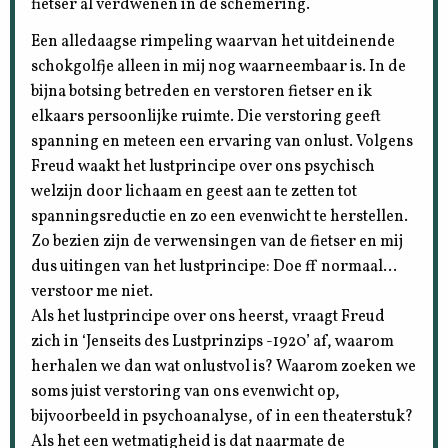
fietser al verdwenen in de schemering.
Een alledaagse rimpeling waarvan het uitdeinende
schokgolfje alleen in mij nog waarneembaar is. In de
bijna botsing betreden en verstoren fietser en ik
elkaars persoonlijke ruimte. Die verstoring geeft
spanning en meteen een ervaring van onlust. Volgens
Freud waakt het lustprincipe over ons psychisch
welzijn door lichaam en geest aan te zetten tot
spanningsreductie en zo een evenwicht te herstellen.
Zo bezien zijn de verwensingen van de fietser en mij
dus uitingen van het lustprincipe: Doe ff normaal…
verstoor me niet.
Als het lustprincipe over ons heerst, vraagt Freud
zich in ‘Jenseits des Lustprinzips -1920’ af, waarom
herhalen we dan wat onlustvol is? Waarom zoeken we
soms juist verstoring van ons evenwicht op,
bijvoorbeeld in psychoanalyse, of in een theaterstuk?
Als het een wetmatigheid is dat naarmate de