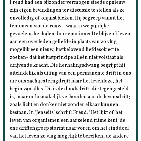
Freud had een bijzonder vermogen steeds opnieuw
zijn eigen bevindingen ter discussie te stellen als ze
onvolledig of onjuist bleken. Hij begreep vanuit het
fenomeen van de rouw – waarin we pijnlijke
gevoelens herhalen door emotioneel te blijven kleven
aan een overleden geliefde in plaats van zo vlug
mogelijk een nieuw, lustbelovend liefdesobject te
zoeken- dat het lustprincipe alléén niet volstaat als
drijvende kracht. Die herhalingsdwang begrijpt hij
uiteindelijk als uiting van een permanente drift in ons
die ons zachtjes terugdrijft naar het levenloze, het
begin van alles. Dit is de doodsdrift, die tegengesteld
is, maar onlosmakelijk verbonden aan de levensdrift;
zoals licht en donker niet zonder elkaar kunnen
bestaan. In ‘Jenseits’ schrijft Freud: ‘Het lijkt of het
leven van organismen een aarzelend ritme kent; de
ene driftengroep stormt naar voren om het einddoel
van het leven zo vlug mogelijk te bereiken, de andere