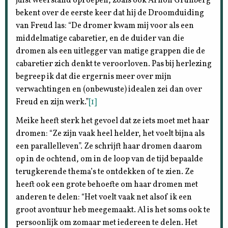
juist weerstand oproepen, zoals ook Arnon Grunberg
bekent over de eerste keer dat hij de Droomduiding
van Freud las: “De dromer kwam mij voor als een
middelmatige cabaretier, en de duider van die
dromen als een uitlegger van matige grappen die de
cabaretier zich denkt te veroorloven. Pas bij herlezing
begreep ik dat die ergernis meer over mijn
verwachtingen en (onbewuste) idealen zei dan over
Freud en zijn werk.”
[1]
Meike heeft sterk het gevoel dat ze iets moet met haar
dromen: “Ze zijn vaak heel helder, het voelt bijna als
een parallelleven”. Ze schrijft haar dromen daarom
op in de ochtend, om in de loop van de tijd bepaalde
terugkerende thema’s te ontdekken of te zien. Ze
heeft ook een grote behoefte om haar dromen met
anderen te delen: “Het voelt vaak net alsof ik een
groot avontuur heb meegemaakt. Al is het soms ook te
persoonlijk om zomaar met iedereen te delen. Het