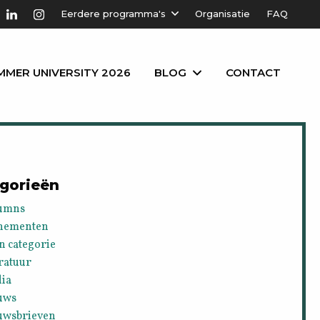
Eerdere programma's
Organisatie
FAQ
MMER UNIVERSITY 2026
BLOG
CONTACT
gorieën
umns
nementen
n categorie
ratuur
ia
uws
uwsbrieven