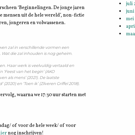
juli
erscheen ‘Beginnelingen. De jonge jaren
juni
e mensen uit de hele wereld’, non-fictie
mei
ren, jongeren en volwassenen.
apri
maa
wen zal in verschillende vormen een
 Wat die zal inhouden is nog geheim.
n. Haar werk is veelvuldig vertaald en
jn ‘Feest van het begin’ (AKO
even als mens’ (2021). De laatste
(2020) en ‘Toen ik’ (Zilveren Griffel 2018).
vervolg, waarna we 17:30 uur starten met
sdag/ of voor de hele week/ of voor
hier
nog inschrijven!