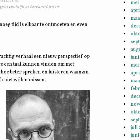
 i.o. met
mei
 eigen praktijk in Amsterdam en
apri
maa
noeg tijd is elkaar te ontmoeten en even
dec
okt
sep
aug
prachtig verhaal een nieuw perspectief op
juni
we een taal kunnen vinden om met
mei
p hoe beter spreken en luisteren waanzin
apri
h niet willen missen.
maa
febr
dec
nov
okt
sep
juli
juni