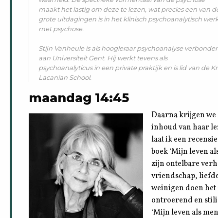
maakt het lastig om deze te lezen, wat precies een van d
grote uitdagingen is in het klinisch psychoanalytisch wer
met psychose.
Stijn Vanheule is als hoogleraar psychoanalyse verbonde
aan Universiteit Gent. Hij werkt tevens als
psychoanalyticus in een private praktijk en is lid van de
Lacanian School.
maandag 14:45
Daarna krijgen we 
inhoud van haar le
laat ik een recensi
boek ‘Mijn leven al
zijn ontelbare verh
vriendschap, liefde
weinigen doen het 
ontroerend en stili
‘Mijn leven als men