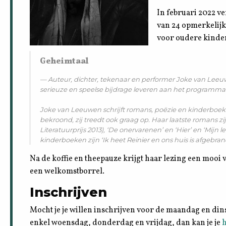
In februari 2022 v
van 24 opmerkelijk
voor oudere kinde
Geheimtaal
Auteur, dichter, tekenaar en performer Joke van Leeu
serieuze en speelse bijdrage leveren aan het programma.
Joke van Leeuwen schrijft romans, poëzie en kinderboeke
bekroond, zij treedt ook graag op. Haar laatste romans zi
Literatuurprijs 2013), ‘De onervarenen’ en ‘Hier’ en ‘Mijn l
kinderboeken zijn ‘Ik heet Reinier en ons huis is afgebrand’ 
Na de koffie en theepauze krijgt haar lezing een mooi 
een welkomstborrel.
Inschrijven
Mocht je je willen inschrijven voor de maandag en din
enkel woensdag, donderdag en vrijdag, dan kan je je