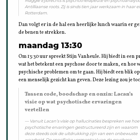
Maggie Eybrechts is psychotherapeute en psychoanalytica
Antilliaanse roots. Zij is sinds tien jaar werkzaam in haar
Rotterdam.
Dan volgt er in de hal een heerlijke lunch waarin er ge
de benen te strekken.
maandag 13:30
Om 13:30 uur spreekt Stijn Vanheule. Hij biedt in een 
wat het betekent een psychose door te maken, en hoe 
psychische problemen om te gaan. Hij biedt een blik o
een menselijk gezicht kan geven. Deze lezing zou je toc
Tussen code, boodschap en onzin: Lacan’s
visie op wat psychotische ervaringen
vertellen
Vanuit Lacan’s visie op hallucinaties bespreken we hoe
psychotische ervaringen gestructureerd zijn en waarom
deze steeds ook de uitdrukking zijn van een onbewuste
waarheid. De specifieke vormentaal van de psychose