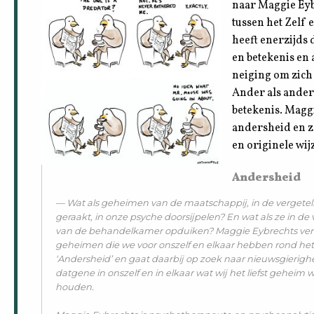
naar Maggie Eyb
tussen het Zelf 
heeft enerzijds 
en betekenis en 
neiging om zich
Ander als ander
betekenis. Magg
andersheid en ze
en originele wij
Andersheid
Wat als geheimen van de maatschappij, in de vergete
geraakt, in onze psyche doorsijpelen? En wat als ze in de 
van de behandelkamer opduiken? Maggie Eybrechts ve
geheimen die we voor onszelf en elkaar hebben rond he
‘Andersheid’ en gaat daarbij op zoek naar nieuwsgierigh
datgene in onszelf en in elkaar wat wij het liefst geheim w
houden.