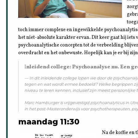
zorg
gebra
toeg
toch immer complexe en ingewikkelde psychoanalytisc
het niet-absolute karakter ervan. Dit keer gaat hij iets 
psychoanalytische concepten tot de verbeelding blijv
overdracht en het onbewuste. Hopelijk kan je er bij zijn
I
nleidend college: Psychoanalyse nu. Een g
In dit inleidende college lopen we door de psychoana
tegen en wat wordt ermee bedoeld? Welke begrippen zi
niveau te leren kennen, inclusief zijn meest persoonlijk
Marc
Hamburger is vrijgevestigd psychoanalyticus in Utr
in het post-Masteronderwijs voor psychotherapeuten, psyc
maandag 11:30
Na de koffie en 