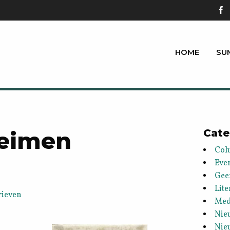
HOME
SU
heimen
Cate
Col
Eve
Gee
Lite
rieven
Med
Nie
Nie