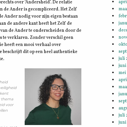
apri
rechts over ‘Andersheid’. De relatie
maa
en de Ander is gecompliceerd. Het Zelf
febr
de Ander nodig voor zijn eigen bestaan
janu
aan de andere kant heeft het Zelf de
dec
 van de Ander te onderscheiden door de
nov
s te verklaren. Zonder verschil geen
okt
ie heeft een mooi verhaal over
sep
 beschrijft dit op een heel authentieke
juli
ze.
juni
mei
apri
lheid
maa
veiligheid
rkent
janu
t thema
sep
eid voor
aug
illen
juli
juni