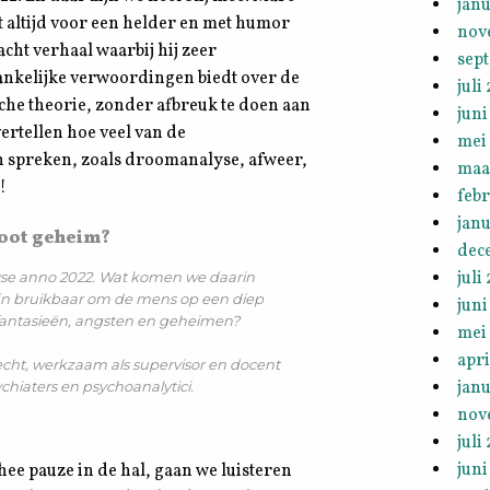
janu
t altijd voor een helder en met humor
nov
cht verhaal waarbij hij zeer
sep
ankelijke verwoordingen biedt over de
juli
he theorie, zonder afbreuk te doen aan
juni
vertellen hoe veel van de
mei
en spreken, zoals droomanalyse, afweer,
maa
!
feb
janu
root geheim?
dec
juli
lyse anno 2022. Wat komen we daarin
jn bruikbaar om de mens op een diep
juni
e fantasieën, angsten en geheimen?
mei
apri
echt, werkzaam als supervisor en docent
janu
hiaters en psychoanalytici.
nov
juli
juni
thee pauze in de hal, gaan we luisteren