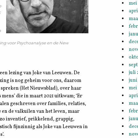
mei
e
apri
k
maa
febr
n
janu
dec
 Kring voor Psychoanalyse en de New
nov
okt
sep
juli
een lezing van Joke van Leeuwen. De
juni
zing is nog geheim voor ons, daarom
mei
e spreken (Het Nieuwsblad), over haar
apri
s mens’ die in maart 2021 uitkwam; ‘Er
maa
alen geschreven over families, relaties,
febr
 en de valkuilen van het leven, maar
janu
zo inventief, prikkelend, grappig,
dec
stisch fijnzinnig als Joke van Leeuwen in
nov
s’.