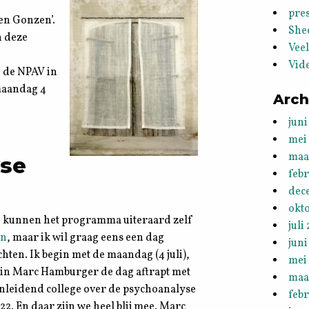
pres
en Gonzen’.
She
n deze
Vee
Vid
n de NPAV in
maandag 4
Arch
juni
mei
maa
yse
feb
dec
okt
ie kunnen het programma uiteraard zelf
juli
en
, maar ik wil graag eens een dag
juni
chten. Ik begin met de maandag (4 juli),
mei
in Marc Hamburger de dag aftrapt met
maa
inleidend college over de psychoanalyse
febr
22. En daar zijn we heel blij mee. Marc