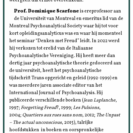
weergeeft dat ermee overeenkomt.
Prof. Dominique Scarfone
is ereprofessor aan
de Universiteit van Montreal en emeritus lid van de
Montreal Psychoanalytical Society waar hij tot voor
kort opleidingsanalyticus was en waar hij momenteel
het seminar “Denken met Freud” leidt. In 2022 werd
hij verkozen tot erelid van de Italiaanse
Psychoanalytische Vereniging. Hij heeft meer dan
dertig jaar psychoanalytische theorie gedoceerd aan
de universiteit, heeft het psychoanalytische
tijdschrift Trans opgericht en geleid (1992-1999) en
was meerdere jaren associate editor van het
International Journal of Psychoanalysis. Hij
publiceerde verschillende boeken (
Jean Laplanche
,
1997;
Forgetting Freud
?, 1999;
Les Pulsions
,
2004;
Quartiers aux rues sans nom
, 2012;
The Unpast
– The actual unconscious
, 2015), talrijke
hoofdstukken in boeken en oorspronkelijke