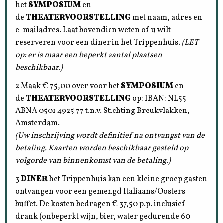
het
SYMPOSIUM
en
de
THEATERVOORSTELLING
met naam, adres en
e-mailadres. Laat bovendien weten of u wilt
reserveren voor een diner in het Trippenhuis.
(LET
op: er is maar een beperkt aantal plaatsen
beschikbaar.)
2 Maak € 75,00 over voor het
SYMPOSIUM
en
de
THEATERVOORSTELLING
op: IBAN: NL55
ABNA 0501 4925 77 t.n.v. Stichting Breukvlakken,
Amsterdam.
(
Uw inschrijving wordt definitief na ontvangst van de
betaling. Kaarten worden beschikbaar gesteld op
volgorde van binnenkomst van de betaling.)
3
DINER
het Trippenhuis kan een kleine groep gasten
ontvangen voor een gemengd Italiaans/Oosters
buffet. De kosten bedragen € 37,50 p.p. inclusief
drank (onbeperkt wijn, bier, water gedurende 60