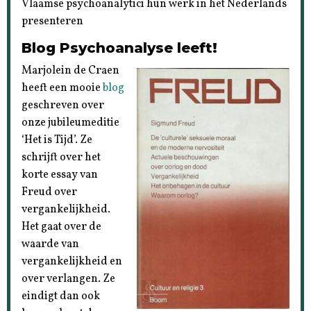
Vlaamse psychoanalytici hun werk in het Nederlands
presenteren
Blog Psychoanalyse leeft!
Marjolein de Craen
heeft een mooie
blog
geschreven over
onze jubileumeditie
‘Het is Tijd’. Ze
schrijft over het
korte essay van
Freud over
vergankelijkheid.
Het gaat over de
waarde van
vergankelijkheid en
over verlangen. Ze
eindigt dan ook