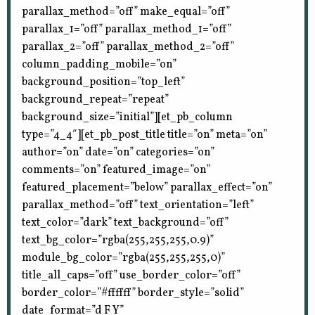
parallax_method=”off” make_equal=”off”
parallax_1=”off” parallax_method_1=”off”
parallax_2=”off” parallax_method_2=”off”
column_padding_mobile=”on”
background_position=”top_left”
background_repeat=”repeat”
background_size=”initial”][et_pb_column
type=”4_4″][et_pb_post_title title=”on” meta=”on”
author=”on” date=”on” categories=”on”
comments=”on” featured_image=”on”
featured_placement=”below” parallax_effect=”on”
parallax_method=”off” text_orientation=”left”
text_color=”dark” text_background=”off”
text_bg_color=”rgba(255,255,255,0.9)”
module_bg_color=”rgba(255,255,255,0)”
title_all_caps=”off” use_border_color=”off”
border_color=”#ffffff” border_style=”solid”
date_format=”d F Y”