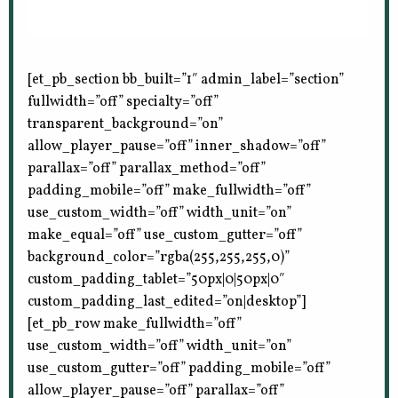
[et_pb_section bb_built=”1″ admin_label=”section”
fullwidth=”off” specialty=”off”
transparent_background=”on”
allow_player_pause=”off” inner_shadow=”off”
parallax=”off” parallax_method=”off”
padding_mobile=”off” make_fullwidth=”off”
use_custom_width=”off” width_unit=”on”
make_equal=”off” use_custom_gutter=”off”
background_color=”rgba(255,255,255,0)”
custom_padding_tablet=”50px|0|50px|0″
custom_padding_last_edited=”on|desktop”]
[et_pb_row make_fullwidth=”off”
use_custom_width=”off” width_unit=”on”
use_custom_gutter=”off” padding_mobile=”off”
allow_player_pause=”off” parallax=”off”