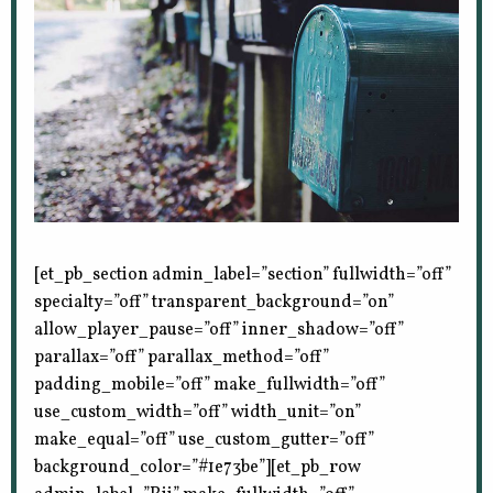
[et_pb_section admin_label=”section” fullwidth=”off”
specialty=”off” transparent_background=”on”
allow_player_pause=”off” inner_shadow=”off”
parallax=”off” parallax_method=”off”
padding_mobile=”off” make_fullwidth=”off”
use_custom_width=”off” width_unit=”on”
make_equal=”off” use_custom_gutter=”off”
background_color=”#1e73be”][et_pb_row