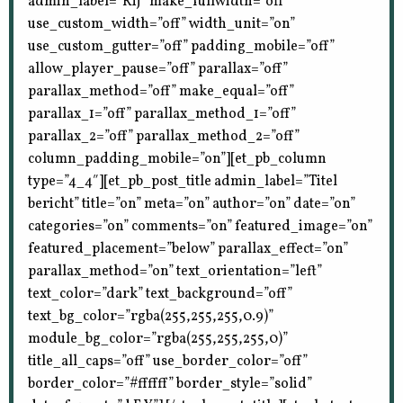
admin_label=”Rij” make_fullwidth=”off”
use_custom_width=”off” width_unit=”on”
use_custom_gutter=”off” padding_mobile=”off”
allow_player_pause=”off” parallax=”off”
parallax_method=”off” make_equal=”off”
parallax_1=”off” parallax_method_1=”off”
parallax_2=”off” parallax_method_2=”off”
column_padding_mobile=”on”][et_pb_column
type=”4_4″][et_pb_post_title admin_label=”Titel
bericht” title=”on” meta=”on” author=”on” date=”on”
categories=”on” comments=”on” featured_image=”on”
featured_placement=”below” parallax_effect=”on”
parallax_method=”on” text_orientation=”left”
text_color=”dark” text_background=”off”
text_bg_color=”rgba(255,255,255,0.9)”
module_bg_color=”rgba(255,255,255,0)”
title_all_caps=”off” use_border_color=”off”
border_color=”#ffffff” border_style=”solid”