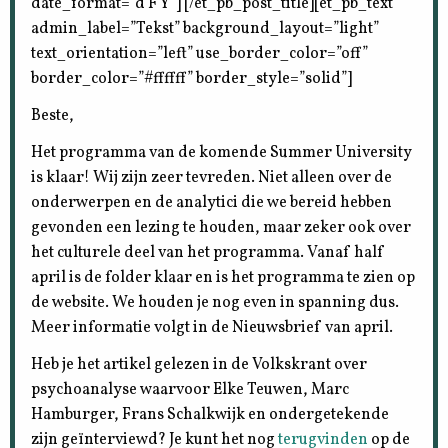
date_format=”d F Y”] [/et_pb_post_title][et_pb_text
admin_label=”Tekst” background_layout=”light”
text_orientation=”left” use_border_color=”off”
border_color=”#ffffff” border_style=”solid”]
Beste,
Het programma van de komende Summer University
is klaar! Wij zijn zeer tevreden. Niet alleen over de
onderwerpen en de analytici die we bereid hebben
gevonden een lezing te houden, maar zeker ook over
het culturele deel van het programma. Vanaf half
april is de folder klaar en is het programma te zien op
de website. We houden je nog even in spanning dus.
Meer informatie volgt in de Nieuwsbrief van april.
Heb je het artikel gelezen in de Volkskrant over
psychoanalyse waarvoor Elke Teuwen, Marc
Hamburger, Frans Schalkwijk en ondergetekende
zijn geïnterviewd? Je kunt het nog
terugvinden
op de