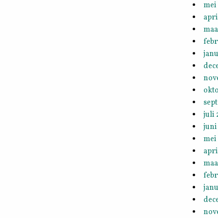
mei
apri
maa
febr
janu
dec
nov
okt
sep
juli
juni
mei
apri
maa
febr
janu
dec
nov