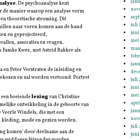
janu
nalyse
. De psychoanalyse kent
nov
or de manier waarop een analyse vorm
sep
 één theoretische stroming. Dit
juli
hillen naar voren komen aan de hand
juni
zen en geprojecteerd,
mei
nvallen, assocaties en vragen.
maa
en Famke Kwee, met Astrid Bakker als
feb
janu
 en Peter Verstraten de inleiding en
dec
tgekozen en zal worden vertoond: Portret
juli
juni
mei
r een boeiende
lezing
van Christine
apri
melijke ontwikkeling in de geboorte van
janu
te Veerle Windels, die met een
nov
an kleding, mode en gezien worden.
juli
ing komen’ door deelname aan de
juni
eze middagen bijzonder worden