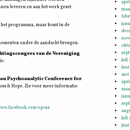
apri
nnen leveren en aan het werk gezet
maa
febr
janu
n in het programma, maar komt in de
dec
nov
evenementen onder de aandacht brengen.
okt
sep
htingscongres van de Vereniging
juli
ie:
juni
mei
an Psychoanalytic Conference for
apri
Loss & Hope. Zie voor meer informatie:
maa
janu
sep
ww.facebook.com/epcus
aug
juli
juni