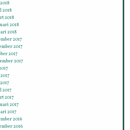
 2018
l 2018
rt 2018
uari 2018
ari 2018
ember 2017
ember 2017
ober 2017
tember 2017
 2017
 2017
 2017
l 2017
rt 2017
uari 2017
ari 2017
ember 2016
ember 2016