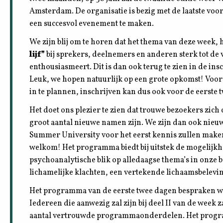
Amsterdam. De organisatie is bezig met de laatste vo
een succesvol evenement te maken.
We zijn blij om te horen dat het thema van deze week, h
lijf”
bij sprekers, deelnemers en anderen sterk tot de 
enthousiasmeert. Dit is dan ook terug te zien in de in
Leuk, we hopen natuurlijk op een grote opkomst! Voor w
in te plannen, inschrijven kan dus ook voor de eerste t
Het doet ons plezier te zien dat trouwe bezoekers zich
groot aantal nieuwe namen zijn. We zijn dan ook nieu
Summer University voor het eerst kennis zullen maken.
welkom! Het programma biedt bij uitstek de mogelijk
psychoanalytische blik op alledaagse thema’s in onz
lichamelijke klachten, een vertekende lichaamsbelevi
Het programma van de eerste twee dagen bespraken w
Iedereen die aanwezig zal zijn bij deel II van de wee
aantal vertrouwde programmaonderdelen. Het progr