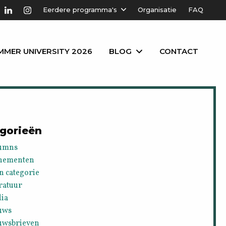
Eerdere programma's
Organisatie
FAQ
MMER UNIVERSITY 2026
BLOG
CONTACT
gorieën
umns
nementen
n categorie
ratuur
ia
uws
uwsbrieven