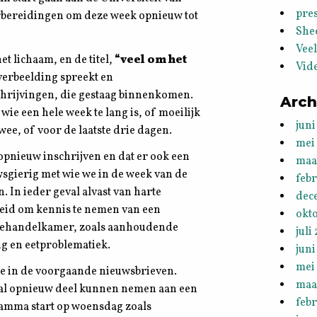
pres
orbereidingen om deze week opnieuw tot
She
Vee
et lichaam, en de titel,
“veel om het
Vid
verbeelding spreekt en
schrijvingen, die gestaag binnenkomen.
Arch
ie een hele week te lang is, of moeilijk
juni
wee, of voor de laatste drie dagen.
mei
 opnieuw inschrijven en dat er ook een
maa
wsgierig met wie we in de week van de
feb
 In ieder geval alvast van harte
dec
heid om kennis te nemen van een
okt
e behandelkamer, zoals aanhoudende
juli
ng en eetproblematiek.
juni
mei
e in de voorgaande nieuwsbrieven.
maa
k zal opnieuw deel kunnen nemen aan een
febr
amma start op woensdag zoals