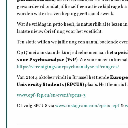
gewaardeerd omdat jullie zelf een actieve bijdrage ku
worden wat extra verdieping geeft aan de week.
Wat de vrijdag in petto heeft, is natuurlijk al te leze
laatste nieuwsbrief nog voor het voetlicht.
Ten slotte willen we jullie nog een aantal boeiende 
Op 17 mei aanstaande kun je deelnemen aan het
opric
voor Psychoanalyse (VvP
). Zie voor meer informat
https://verenigingvoorpsychoanalyse.nl/congres/
Van 2 tot 4 oktober vindt in Brussel het tiende
Europe
University Students (EPCUS)
plaats. Het thema is 
www.epf-fep.eu/en/event/epcus-3
Of volg EPCUS via
www.instagram.com/epcus_epf
&
w