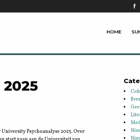
HOME
SU
 2025
Cate
Col
Eve
Gee
Lite
Med
Nie
er University Psychoanalyse 2025. Over
Nie
an start gaan aan de Universiteit van