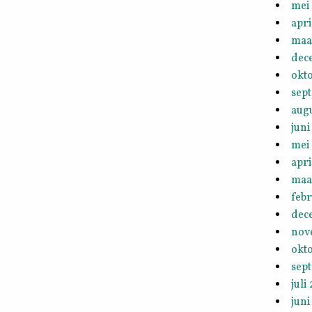
mei
apri
maa
dec
okt
sep
aug
juni
mei
apri
maa
febr
dec
nov
okt
sep
juli
juni