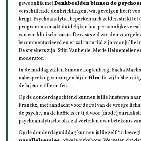
gewoonlijk met
Denkbeelden binnen de psychoa
verschillende denkrichtingen, wat gevolgen heeft vo
krijgt. Psychoanalytici beperken zich zelden strikt tot
programma maakt duidelijker hoe persoonlijke versc
van een klinische casus. De casus zal worden voorgele
becommentarieerd en er zal ruim tijd zijn voor jullie i
De sprekers zijn: Stijn Vanheule, Merle Heinemeijer 
moderator.
In de middag zullen Simone Logtenberg, Sacha Marlisa
nabespreking verzorgen bij de
film
die zij hebben ui
de la jeune fille en feu.
Op de donderdagochtend kunnen jullie luisteren naa
Franckx, met aandacht voor de rol van de vroege licha
de psyche, na de koffie is er tijd voor (mode)journalis
psychoanalytische blik zal vertellen over betekenis v
Op de donderdagmiddag kunnen jullie zelf ‘in beweg
parallelsessies
, ofwel workshops. We weten dat d