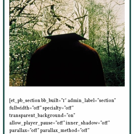
[et_pb_section bb_built=”1″ admin_label=”section”
fullwidth=”off” specialty=”off”
transparent_background=”on”
allow_player_pause=”off” inner_shadow=”off”
parallax=”off” parallax_method=”off”