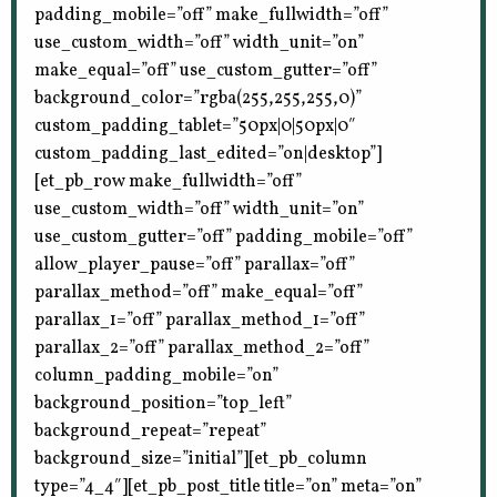
padding_mobile=”off” make_fullwidth=”off”
use_custom_width=”off” width_unit=”on”
make_equal=”off” use_custom_gutter=”off”
background_color=”rgba(255,255,255,0)”
custom_padding_tablet=”50px|0|50px|0″
custom_padding_last_edited=”on|desktop”]
[et_pb_row make_fullwidth=”off”
use_custom_width=”off” width_unit=”on”
use_custom_gutter=”off” padding_mobile=”off”
allow_player_pause=”off” parallax=”off”
parallax_method=”off” make_equal=”off”
parallax_1=”off” parallax_method_1=”off”
parallax_2=”off” parallax_method_2=”off”
column_padding_mobile=”on”
background_position=”top_left”
background_repeat=”repeat”
background_size=”initial”][et_pb_column
type=”4_4″][et_pb_post_title title=”on” meta=”on”