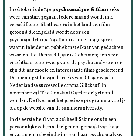
In oktober is de 14e
psychoanalyse & film
reeks
weer van start gegaan. Iedere maand wordt in 4
verschillende filmtheaters in het land een film
getoond die ingeleid wordt door een
psychoanalyticus. Na afloop is er een nagesprek
waarin inleider en publiek met elkaar van gedachten
wisselen. Het thema dit jaar is Geheimen; een zeer
vruchtbaar onderwerp voor de psychoanalyse en er
zijn dit jaar mooie en interessante films geselecteerd.
De openingsfilm van de reeks van dit jaar was het
Nederlandse succesvolle drama Glückauf. In
november zal ‘The Constant Gardener’ getoond
worden. De flyer met het precieze programma vind je
o.a op de website van de summeruniversity.
In de eerste helft van 2018 heeft Sabine ons in een
persoonlijke column deelgenoot gemaakt van haar
ervaringen na beëindiging van haar psychoanalyse.