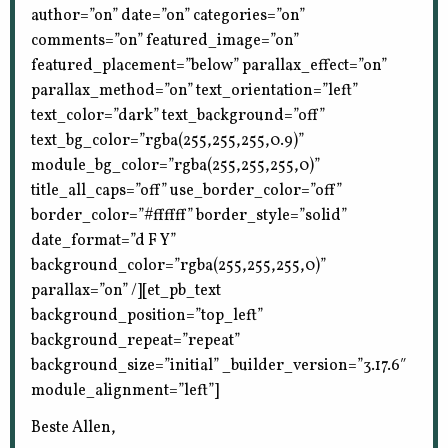
author=”on” date=”on” categories=”on”
comments=”on” featured_image=”on”
featured_placement=”below” parallax_effect=”on”
parallax_method=”on” text_orientation=”left”
text_color=”dark” text_background=”off”
text_bg_color=”rgba(255,255,255,0.9)”
module_bg_color=”rgba(255,255,255,0)”
title_all_caps=”off” use_border_color=”off”
border_color=”#ffffff” border_style=”solid”
date_format=”d F Y”
background_color=”rgba(255,255,255,0)”
parallax=”on” /][et_pb_text
background_position=”top_left”
background_repeat=”repeat”
background_size=”initial” _builder_version=”3.17.6″
module_alignment=”left”]
Beste Allen,