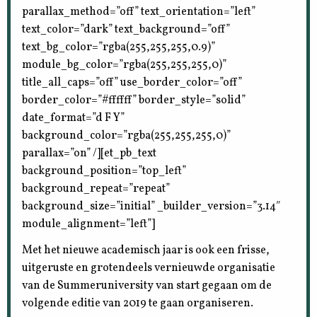
parallax_method=”off” text_orientation=”left”
text_color=”dark” text_background=”off”
text_bg_color=”rgba(255,255,255,0.9)”
module_bg_color=”rgba(255,255,255,0)”
title_all_caps=”off” use_border_color=”off”
border_color=”#ffffff” border_style=”solid”
date_format=”d F Y”
background_color=”rgba(255,255,255,0)”
parallax=”on” /][et_pb_text
background_position=”top_left”
background_repeat=”repeat”
background_size=”initial” _builder_version=”3.14″
module_alignment=”left”]
Met het nieuwe academisch jaar is ook een frisse,
uitgeruste en grotendeels vernieuwde organisatie
van de Summeruniversity van start gegaan om de
volgende editie van 2019 te gaan organiseren.