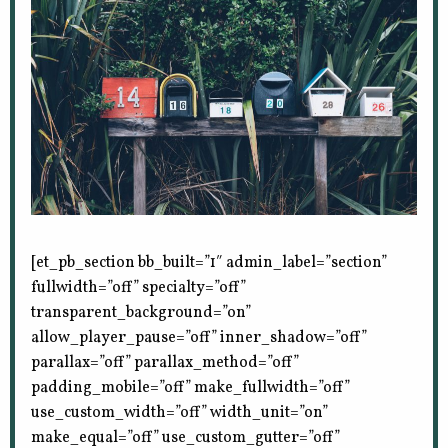
[et_pb_section bb_built=”1″ admin_label=”section”
fullwidth=”off” specialty=”off”
transparent_background=”on”
allow_player_pause=”off” inner_shadow=”off”
parallax=”off” parallax_method=”off”
padding_mobile=”off” make_fullwidth=”off”
use_custom_width=”off” width_unit=”on”
make_equal=”off” use_custom_gutter=”off”