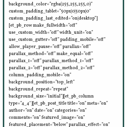
background_color=”rgba(255,255,255,0)”
custom_padding_tablet=”50px|0|50px|0″
custom_padding_last_edited=”on|desktop”]
[et_pb_row make_fullwidth=”off”
use_custom_width=”off” width_unit=”on”
use_custom_gutter=”off” padding_mobile=”off”
allow_player_pause=”off” parallax=”off”
parallax_method=”off” make_equal=”off”
parallax_1=”off” parallax_method_1=”off”
parallax_2=”off” parallax_method_2=”off”
column_padding_mobile=”on”
background_position=”top_left”
background_repeat=”repeat”
background_size=”initial”][et_pb_column
type=”4_4″][et_pb_post_title title=”on” meta=”on”
author=”on” date=”on” categories=”on”
comments=”on” featured_image=”on”
featured_placement=”below” parallax_effect=”on”