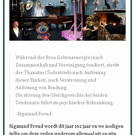
Während der Eros (Lebensenergie) nach
Zusammenhalt und Vereinigung tendiert, strebt
der Thanatus (Todestrieb) nach Auflösung
dieser Einheit, nach Verstreuung und
Auflösung von Bindung.
Die störung des Gleichgewichts der beiden
Tendenzen führt zu psychischer Erkrankung.
-Sigmund Freud-
Sigmund Freud wordt dit jaar 162 jaar en we nodigen
jullie om deze reden wederom allemaal uit op zijn