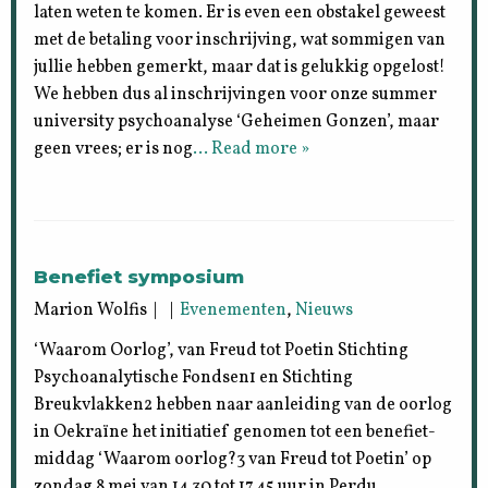
laten weten te komen. Er is even een obstakel geweest
met de betaling voor inschrijving, wat sommigen van
jullie hebben gemerkt, maar dat is gelukkig opgelost!
We hebben dus al inschrijvingen voor onze summer
university psychoanalyse ‘Geheimen Gonzen’, maar
geen vrees; er is nog
… Read more »
Benefiet symposium
Marion Wolfis | |
Evenementen
,
Nieuws
‘Waarom Oorlog’, van Freud tot Poetin Stichting
Psychoanalytische Fondsen1 en Stichting
Breukvlakken2 hebben naar aanleiding van de oorlog
in Oekraïne het initiatief genomen tot een benefiet-
middag ‘Waarom oorlog?3 van Freud tot Poetin’ op
zondag 8 mei van 14.30 tot 17.45 uur in Perdu,