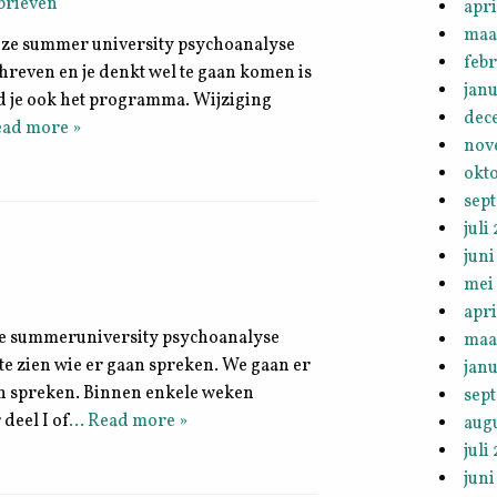
brieven
apri
maa
nze summer university psychoanalyse
febr
chreven en je denkt wel te gaan komen is
janu
ind je ook het programma. Wijziging
dec
ad more »
nov
okt
sep
juli
juni
mei
apri
de summeruniversity psychoanalyse
maa
 te zien wie er gaan spreken. We gaan er
janu
en spreken. Binnen enkele weken
sep
deel I of
… Read more »
aug
juli
juni