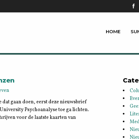
HOME
SU
onzen
Cate
even
Col
Eve
dat gaan doen, eerst deze nieuwsbrief
Gee
 University Psychoanalyse toe ga lichten.
Lite
chrijven voor de laatste kaarten van
Med
Nie
Nie