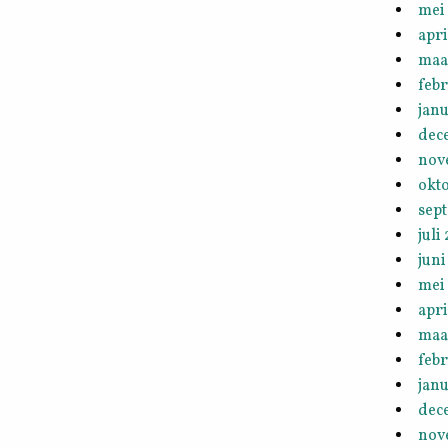
mei
apri
maa
febr
janu
dec
nov
okt
sep
juli
juni
mei
apri
maa
febr
janu
dec
nov