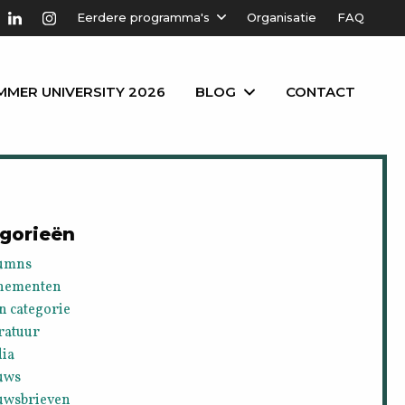
Eerdere programma's
Organisatie
FAQ
MMER UNIVERSITY 2026
BLOG
CONTACT
gorieën
umns
nementen
n categorie
ratuur
ia
uws
uwsbrieven