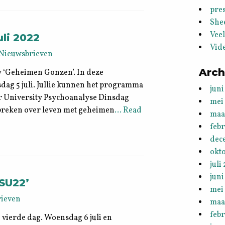
pres
She
Vee
li 2022
Vid
Nieuwsbrieven
Arch
y ‘Geheimen Gonzen’. In deze
nsdag 5 juli. Jullie kunnen het programma
juni
r University Psychoanalyse Dinsdag
mei
spreken over leven met geheimen
… Read
maa
feb
dec
okt
juli
juni
SU22’
mei
ieven
maa
febr
n vierde dag. Woensdag 6 juli en