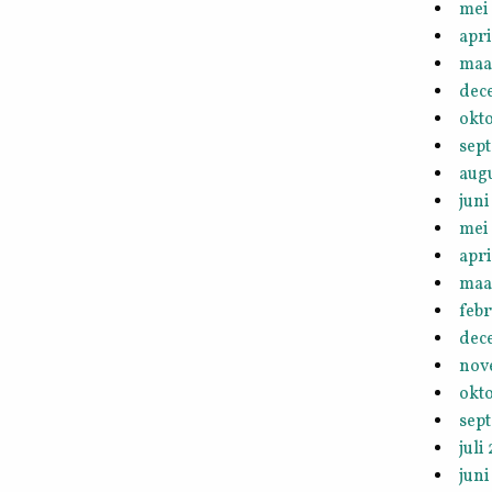
mei
apri
maa
dec
okt
sep
aug
juni
mei
apri
maa
febr
dec
nov
okt
sep
juli
juni