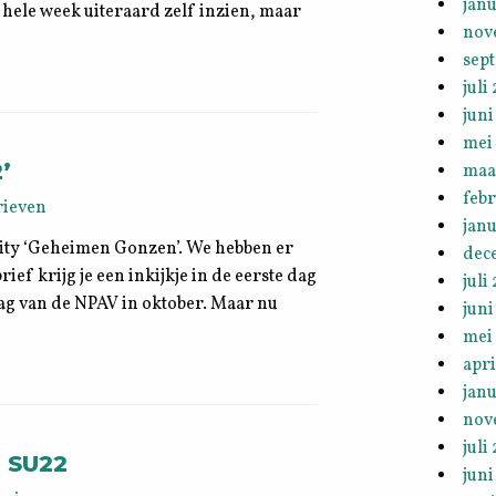
janu
 hele week uiteraard zelf inzien, maar
nov
sep
juli
juni
mei
’
maa
feb
rieven
janu
sity ‘Geheimen Gonzen’. We hebben er
dec
rief krijg je een inkijkje in de eerste dag
juli
ag van de NPAV in oktober. Maar nu
juni
mei
apri
janu
nov
juli
, SU22
juni