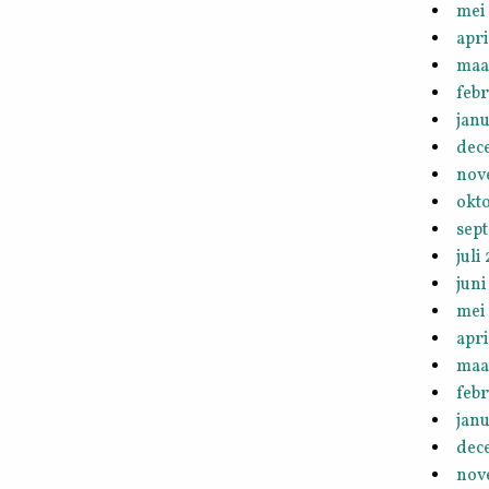
mei
apri
maa
febr
janu
dec
nov
okt
sep
juli
juni
mei
apri
maa
febr
janu
dec
nov