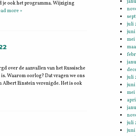
janu
ind je ook het programma. Wijziging
nov
ad more »
sep
juli
juni
mei
22
maa
feb
janu
zorgd over de aanvallen van het Russische
dec
 is. Waarom oorlog? Dat vragen we ons
juli
 Albert Einstein verenigde. Het is ook
juni
mei
apri
janu
nov
juli
juni