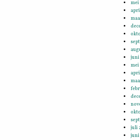
mei
apri
maa
dec
okt
sep
aug
juni
mei
apri
maa
febr
dec
nov
okt
sep
juli
juni