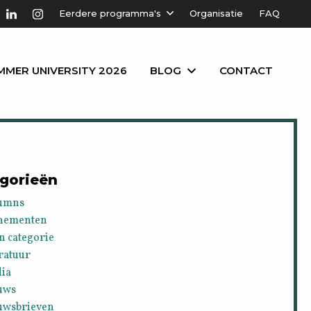
Eerdere programma's
Organisatie
FAQ
MMER UNIVERSITY 2026
BLOG
CONTACT
gorieën
umns
nementen
n categorie
ratuur
ia
uws
uwsbrieven