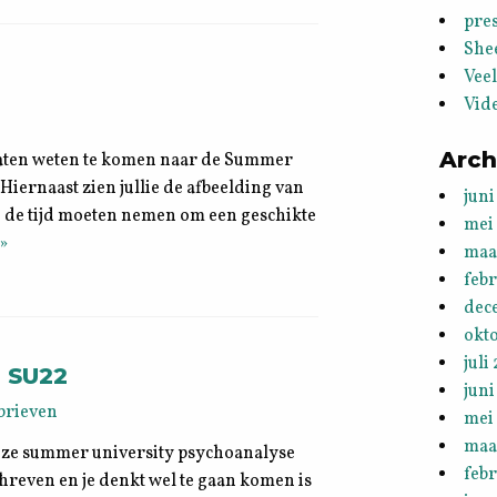
pres
She
Vee
Vid
Arch
n laten weten te komen naar de Summer
 Hiernaast zien jullie de afbeelding van
juni
n de tijd moeten nemen om een geschikte
mei
»
maa
feb
dec
okt
juli
, SU22
juni
brieven
mei
maa
nze summer university psychoanalyse
febr
chreven en je denkt wel te gaan komen is