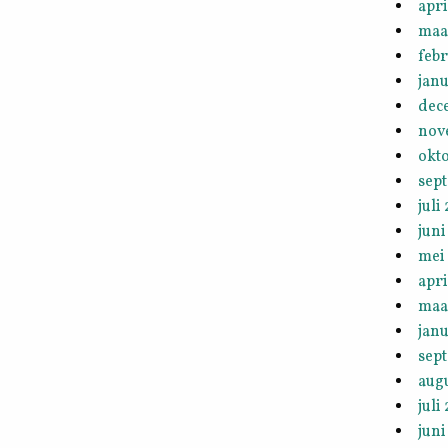
apri
maa
febr
janu
dec
nov
okt
sep
juli
juni
mei
apri
maa
janu
sep
aug
juli
juni