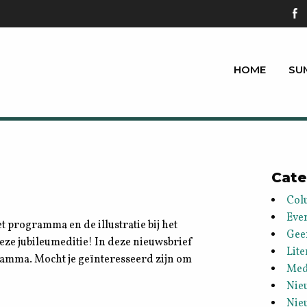
HOME
SU
Cate
Col
Eve
et programma en de illustratie bij het
Gee
 deze jubileumeditie! In deze nieuwsbrief
Lite
ogramma. Mocht je geïnteresseerd zijn om
Med
Nie
Nie