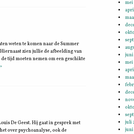
mei
apri
maa
dec
okt
sep
n laten weten te komen naar de Summer
aug
 Hiernaast zien jullie de afbeelding van
juni
n de tijd moeten nemen om een geschikte
mei
»
apri
maa
febr
dec
nov
okt
sep
juli
Louis De Geest. Hij gaat in gesprek met
juni
het over psychoanalyse, ook de