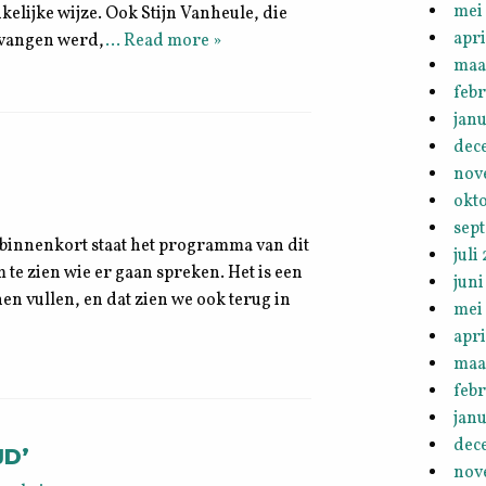
mei
elijke wijze. Ook Stijn Vanheule, die
apri
ntvangen werd,
… Read more »
maa
febr
janu
dec
nov
okt
sep
 binnenkort staat het programma van dit
juli
 te zien wie er gaan spreken. Het is een
juni
 vullen, en dat zien we ook terug in
mei
apri
maa
febr
janu
dec
JD’
nov