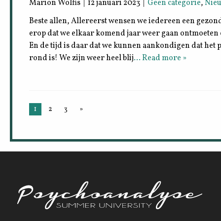
Marion Wolfis | 12 januari 2023 |
Geen categorie
,
Nie
Beste allen, Allereerst wensen we iedereen een gezon
erop dat we elkaar komend jaar weer gaan ontmoeten e
En de tijd is daar dat we kunnen aankondigen dat het 
rond is! We zijn weer heel blij
… Read more »
1
2
3
»