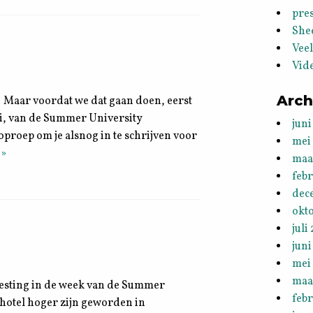
pres
She
Vee
Vid
Arch
! Maar voordat we dat gaan doen, eerst
uli, van de Summer University
juni
oproep om je alsnog in te schrijven voor
mei
 »
maa
feb
dec
okt
juli
juni
mei
maa
svesting in de week van de Summer
febr
n hotel hoger zijn geworden in