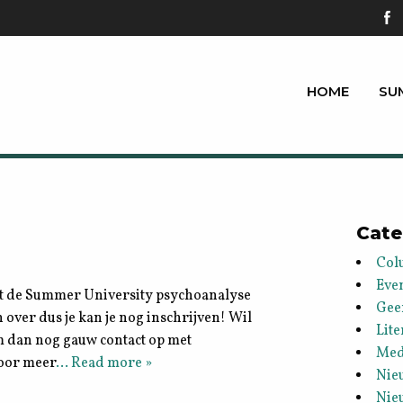
HOME
SU
Cate
Col
Eve
 met de Summer University psychoanalyse
Gee
n over dus je kan je nog inschrijven! Wil
Lite
em dan nog gauw contact op met
Med
voor meer
… Read more »
Nie
Nie