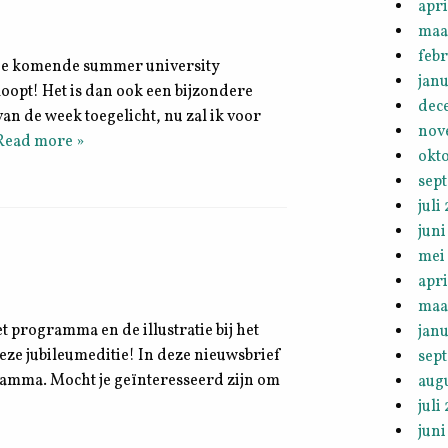
apri
maa
febr
or de komende summer university
janu
loopt! Het is dan ook een bijzondere
dec
van de week toegelicht, nu zal ik voor
nov
Read more »
okt
sep
juli
juni
mei
apri
maa
et programma en de illustratie bij het
janu
 deze jubileumeditie! In deze nieuwsbrief
sep
ogramma. Mocht je geïnteresseerd zijn om
aug
juli
juni