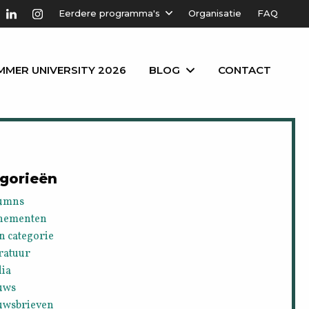
Eerdere programma's
Organisatie
FAQ
MMER UNIVERSITY 2026
BLOG
CONTACT
gorieën
umns
nementen
n categorie
ratuur
ia
uws
uwsbrieven