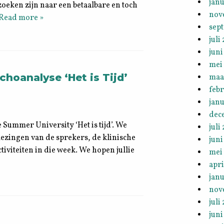
janu
zoeken zijn naar een betaalbare en toch
nov
Read more »
sep
juli
juni
mei
hoanalyse ‘Het is Tijd’
maa
feb
janu
dec
e Summer University ‘Het is tijd’. We
juli
 lezingen van de sprekers, de klinische
juni
tiviteiten in die week. We hopen jullie
mei
apri
janu
nov
juli
juni